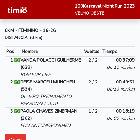
100Kascavel Night Run 2023
VELHO OESTE
6KM - FEMININO - 16-26
DISTANCIA: (6 km)
Pos
Nombre
Vueltas
Tiempo
1
VANDA POLACCI GUILHERME
2 / 2
00:37:09
(628)
06:11 min/km
RUM FOR LIFE
2
DEISE MARCELI MUNCHEN
2 / 2
00:49:51
(534)
08:18 min/km
OLYMPO TREINAMENTO
PERSONALIZADO
3
PAOLA CHAVES ZIMERMAN
1 / 2
00:18:19
(262)
06:06 min/km
EDU ANTUNES/UNIMED
Volver