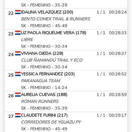
5K - FEMENINO - 35-39
IDALINA VELAZQUEZ (200)
1 / 1
00:28:24
22
BENTO COMEX TRAIL & RUNNERS
5K - FEMENINO - 45-49
LIZ PAOLA RIQUELME VERA (178)
1 / 1
00:28:33
23
LIBRE
5K - FEMENINO - 30-34
VIVIANA OJEDA (228)
1 / 1
00:28:37
24
CLUB ÑAMANDÚ TRAIL Y ECO
5K - FEMENINO - 30-34
YESSICA FERNANDEZ (203)
1 / 1
00:28:52
25
PARANAGUA TEAM
5K - FEMENINO - 14-24
AURELIA CUEVAS (188)
1 / 1
00:28:59
26
ROMAN RUNNERS
5K - FEMENINO - 35-39
CLAUDETE FURINI (217)
1 / 1
00:29:17
27
CORREDORES DE YGUAZU PY
5K - FEMENINO - 45-49