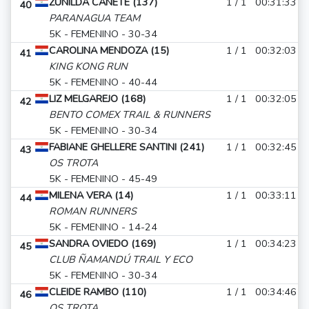
ZUNILDA CAÑETE (137)
1 / 1
00:31:33
40
PARANAGUA TEAM
5K - FEMENINO - 30-34
CAROLINA MENDOZA (15)
1 / 1
00:32:03
41
KING KONG RUN
5K - FEMENINO - 40-44
LIZ MELGAREJO (168)
1 / 1
00:32:05
42
BENTO COMEX TRAIL & RUNNERS
5K - FEMENINO - 30-34
FABIANE GHELLERE SANTINI (241)
1 / 1
00:32:45
43
OS TROTA
5K - FEMENINO - 45-49
MILENA VERA (14)
1 / 1
00:33:11
44
ROMAN RUNNERS
5K - FEMENINO - 14-24
SANDRA OVIEDO (169)
1 / 1
00:34:23
45
CLUB ÑAMANDÚ TRAIL Y ECO
5K - FEMENINO - 30-34
CLEIDE RAMBO (110)
1 / 1
00:34:46
46
OS TROTA