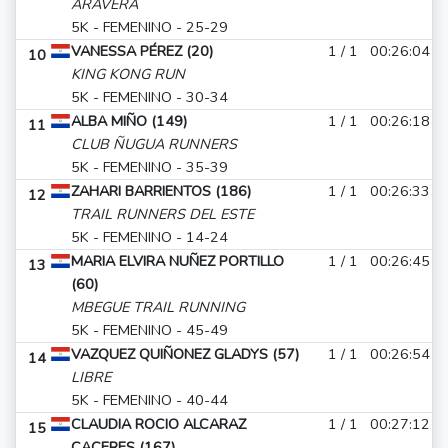
ARAVERA
5K - FEMENINO - 25-29
VANESSA PÉREZ (20)
1 / 1
00:26:04
10
KING KONG RUN
5K - FEMENINO - 30-34
ALBA MIÑO (149)
1 / 1
00:26:18
11
CLUB ÑUGUA RUNNERS
5K - FEMENINO - 35-39
ZAHARI BARRIENTOS (186)
1 / 1
00:26:33
12
TRAIL RUNNERS DEL ESTE
5K - FEMENINO - 14-24
MARIA ELVIRA NUÑEZ PORTILLO
1 / 1
00:26:45
13
(60)
MBEGUE TRAIL RUNNING
5K - FEMENINO - 45-49
VAZQUEZ QUIÑONEZ GLADYS (57)
1 / 1
00:26:54
14
LIBRE
5K - FEMENINO - 40-44
CLAUDIA ROCIO ALCARAZ
1 / 1
00:27:12
15
CACERES (167)