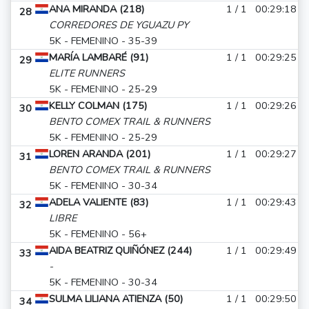
ANA MIRANDA (218)
1 / 1
00:29:18
28
CORREDORES DE YGUAZU PY
5K - FEMENINO - 35-39
MARÍA LAMBARÉ (91)
1 / 1
00:29:25
29
ELITE RUNNERS
5K - FEMENINO - 25-29
KELLY COLMAN (175)
1 / 1
00:29:26
30
BENTO COMEX TRAIL & RUNNERS
5K - FEMENINO - 25-29
LOREN ARANDA (201)
1 / 1
00:29:27
31
BENTO COMEX TRAIL & RUNNERS
5K - FEMENINO - 30-34
ADELA VALIENTE (83)
1 / 1
00:29:43
32
LIBRE
5K - FEMENINO - 56+
AIDA BEATRIZ QUIÑÓNEZ (244)
1 / 1
00:29:49
33
-
5K - FEMENINO - 30-34
SULMA LILIANA ATIENZA (50)
1 / 1
00:29:50
34