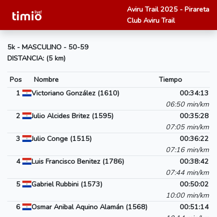
Aviru Trail 2025 - Pirareta
Club Aviru Trail
5k - MASCULINO - 50-59
DISTANCIA: (5 km)
Pos
Nombre
Tiempo
1
Victoriano González (1610)
00:34:13
06:50 min/km
2
Julio Alcides Britez (1595)
00:35:28
07:05 min/km
3
Julio Conge (1515)
00:36:22
07:16 min/km
4
Luis Francisco Benitez (1786)
00:38:42
07:44 min/km
5
Gabriel Rubbini (1573)
00:50:02
10:00 min/km
6
Osmar Anibal Aquino Alamán (1568)
00:51:14