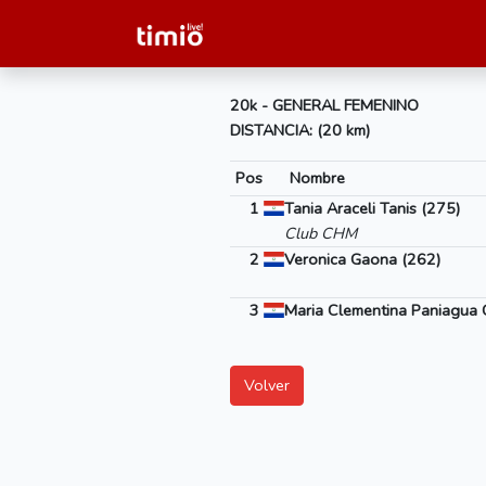
20k - GENERAL FEMENINO
DISTANCIA: (20 km)
Pos
Nombre
1
Tania Araceli Tanis (275)
Club CHM
2
Veronica Gaona (262)
3
Maria Clementina Paniagua 
Volver