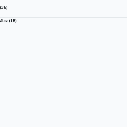
(35)
ález (18)