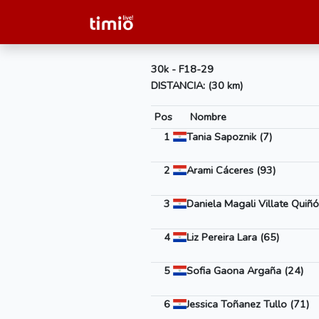
30k - F18-29
DISTANCIA: (30 km)
Pos
Nombre
1
Tania Sapoznik (7)
2
Arami Cáceres (93)
3
Daniela Magali Villate Quiñ
4
Liz Pereira Lara (65)
5
Sofia Gaona Argaña (24)
6
Jessica Toñanez Tullo (71)