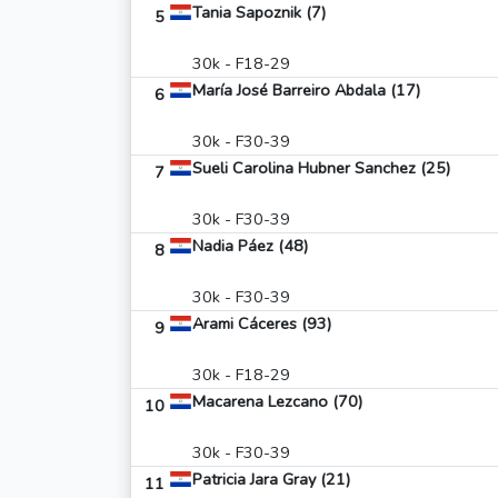
Tania Sapoznik (7)
5
30k - F18-29
María José Barreiro Abdala (17)
6
30k - F30-39
Sueli Carolina Hubner Sanchez (25)
7
30k - F30-39
Nadia Páez (48)
8
30k - F30-39
Arami Cáceres (93)
9
30k - F18-29
Macarena Lezcano (70)
10
30k - F30-39
Patricia Jara Gray (21)
11