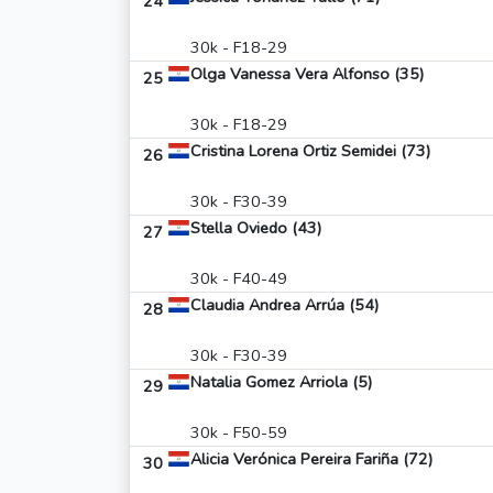
24
30k - F18-29
Olga Vanessa Vera Alfonso (35)
25
30k - F18-29
Cristina Lorena Ortiz Semidei (73)
26
30k - F30-39
Stella Oviedo (43)
27
30k - F40-49
Claudia Andrea Arrúa (54)
28
30k - F30-39
Natalia Gomez Arriola (5)
29
30k - F50-59
Alicia Verónica Pereira Fariña (72)
30