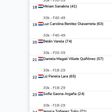
30k - F30-39
Miriam Sanabria (41)
18
30k - F40-49
Luz Carolina Benitez Olavarrieta (63)
19
30k - F40-49
Belén Varela (74)
20
30k - F30-39
Daniela Magali Villate Quiñónez (57)
21
30k - F18-29
Liz Pereira Lara (65)
22
30k - F18-29
Sofia Gaona Argaña (24)
23
30k - F18-29
Jessica Toñanez Tullo (71)