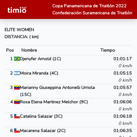
Copa Panamericana de Triatlón 2022
Confederación Suramericana de Triatlón
ELITE WOMEN
DISTANCIA: ( km)
Pos
Nombre
Tiempo
1
Djenyfer Arnold (1C)
01:01:17
0 km/h
2
Moira Miranda (4C)
01:05:15
0 km/h
3
Marianny Giuseppina Antonelli Urriola
01:05:57
(15C)
0 km/h
4
Rosa Elena Martinez Melchor (9C)
01:06:06
0 km/h
5
Catalina Salazar (3C)
01:06:18
0 km/h
6
Macarena Salazar (2C)
01:06:35