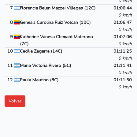
0 km/h
7
Florencia Belen Mazzei Villegas (12C)
01:06:44
0 km/h
8
Genesis Carolina Ruiz Volcan (10C)
01:06:47
0 km/h
9
Katherine Vanesa Clemant Materano
01:07:06
(7C)
0 km/h
10
Cecilia Zagarra (14C)
01:11:25
0 km/h
11
Maria Victoria Rivero (5C)
01:11:41
0 km/h
12
Paula Mautino (8C)
01:11:50
0 km/h
Volver