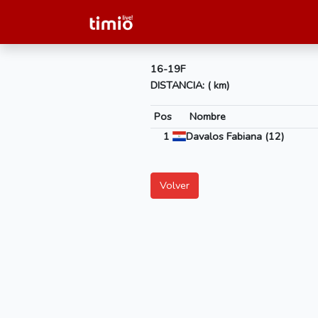
16-19F
DISTANCIA: ( km)
Pos
Nombre
1
Davalos Fabiana (12)
Volver