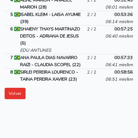
4
ALINE MARION - ANALICE
2 / 2
00:51:49
MARION (28)
06:01 min/km
5
ISABEL KLEIM - LAISA AYUMIE
2 / 2
00:53:36
(39)
06:14 min/km
6
SHAIENY THAYS MARTINAZO
2 / 2
00:57:25
DEITOS - ADRIANA DE JESUS
06:40 min/km
(5)
EDU ANTUNES
7
ANA PAULA DIAS NAVARRO
2 / 2
00:57:33
RAIZI - CLAUDIA SCOPEL (22)
06:41 min/km
8
SIRLEI PEREIRA LOURENCO -
2 / 2
00:58:56
TAINA PEREIRA XAVIER (23)
06:51 min/km
Volver