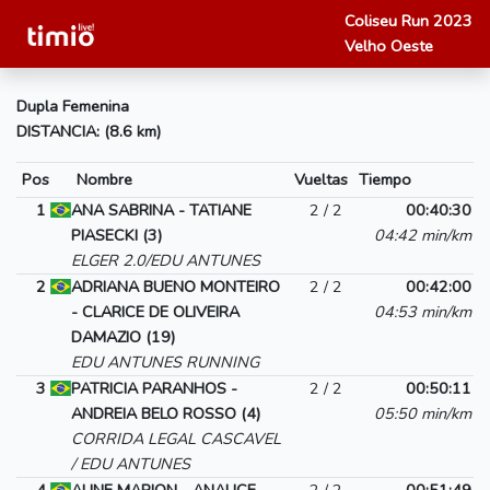
Coliseu Run 2023
Velho Oeste
Dupla Femenina
DISTANCIA: (8.6 km)
Pos
Nombre
Vueltas
Tiempo
1
ANA SABRINA - TATIANE
2 / 2
00:40:30
PIASECKI (3)
04:42 min/km
ELGER 2.0/EDU ANTUNES
2
ADRIANA BUENO MONTEIRO
2 / 2
00:42:00
- CLARICE DE OLIVEIRA
04:53 min/km
DAMAZIO (19)
EDU ANTUNES RUNNING
3
PATRICIA PARANHOS -
2 / 2
00:50:11
ANDREIA BELO ROSSO (4)
05:50 min/km
CORRIDA LEGAL CASCAVEL
/ EDU ANTUNES