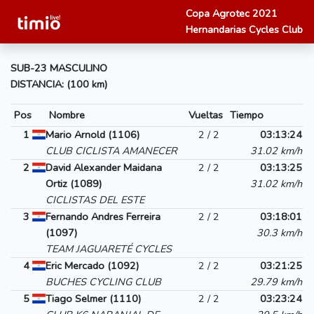
Copa Agrotec 2021
Hernandarias Cycles Club
SUB-23 MASCULINO
DISTANCIA: (100 km)
Pos
Nombre
Vueltas
Tiempo
1
Mario Arnold (1106)
2 / 2
03:13:24
CLUB CICLISTA AMANECER
31.02 km/h
2
David Alexander Maidana
2 / 2
03:13:25
Ortiz (1089)
31.02 km/h
CICLISTAS DEL ESTE
3
Fernando Andres Ferreira
2 / 2
03:18:01
(1097)
30.3 km/h
TEAM JAGUARETÉ CYCLES
4
Eric Mercado (1092)
2 / 2
03:21:25
BUCHES CYCLING CLUB
29.79 km/h
5
Tiago Selmer (1110)
2 / 2
03:23:24