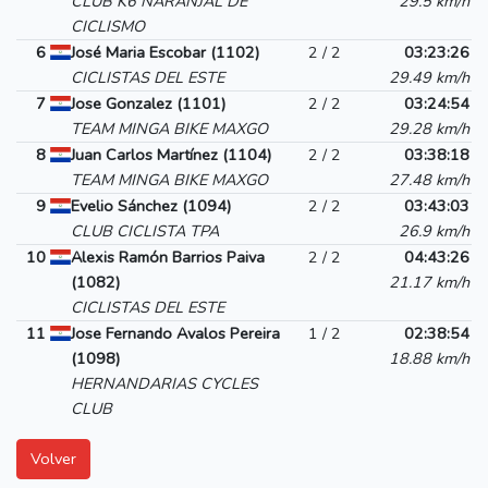
CLUB K6 NARANJAL DE
29.5 km/h
CICLISMO
6
José Maria Escobar (1102)
2 / 2
03:23:26
CICLISTAS DEL ESTE
29.49 km/h
7
Jose Gonzalez (1101)
2 / 2
03:24:54
TEAM MINGA BIKE MAXGO
29.28 km/h
8
Juan Carlos Martínez (1104)
2 / 2
03:38:18
TEAM MINGA BIKE MAXGO
27.48 km/h
9
Evelio Sánchez (1094)
2 / 2
03:43:03
CLUB CICLISTA TPA
26.9 km/h
10
Alexis Ramón Barrios Paiva
2 / 2
04:43:26
(1082)
21.17 km/h
CICLISTAS DEL ESTE
11
Jose Fernando Avalos Pereira
1 / 2
02:38:54
(1098)
18.88 km/h
HERNANDARIAS CYCLES
CLUB
Volver