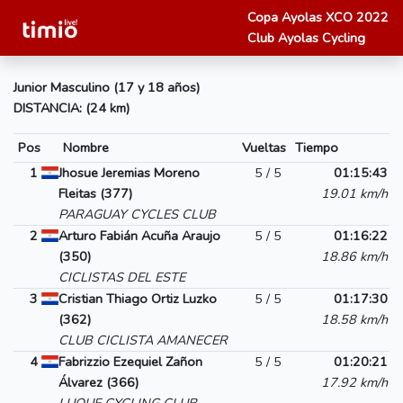
Copa Ayolas XCO 2022
Club Ayolas Cycling
Junior Masculino (17 y 18 años)
DISTANCIA: (24 km)
Pos
Nombre
Vueltas
Tiempo
1
Jhosue Jeremias Moreno
5 / 5
01:15:43
Fleitas (377)
19.01 km/h
PARAGUAY CYCLES CLUB
2
Arturo Fabián Acuña Araujo
5 / 5
01:16:22
(350)
18.86 km/h
CICLISTAS DEL ESTE
3
Cristian Thiago Ortiz Luzko
5 / 5
01:17:30
(362)
18.58 km/h
CLUB CICLISTA AMANECER
4
Fabrizzio Ezequiel Zañon
5 / 5
01:20:21
Álvarez (366)
17.92 km/h