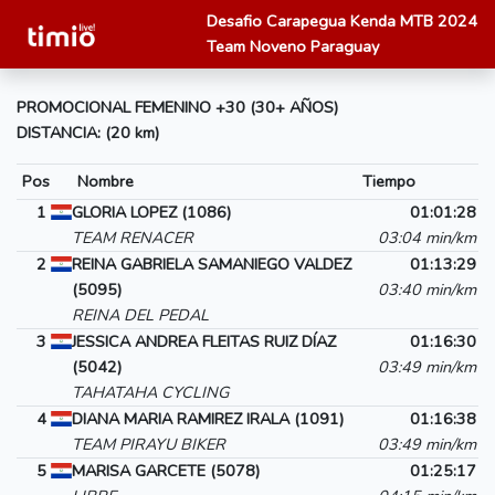
Desafio Carapegua Kenda MTB 2024
Team Noveno Paraguay
PROMOCIONAL FEMENINO +30 (30+ AÑOS)
DISTANCIA: (20 km)
Pos
Nombre
Tiempo
1
GLORIA LOPEZ (1086)
01:01:28
TEAM RENACER
03:04 min/km
2
REINA GABRIELA SAMANIEGO VALDEZ
01:13:29
(5095)
03:40 min/km
REINA DEL PEDAL
3
JESSICA ANDREA FLEITAS RUIZ DÍAZ
01:16:30
(5042)
03:49 min/km
TAHATAHA CYCLING
4
DIANA MARIA RAMIREZ IRALA (1091)
01:16:38
TEAM PIRAYU BIKER
03:49 min/km
5
MARISA GARCETE (5078)
01:25:17