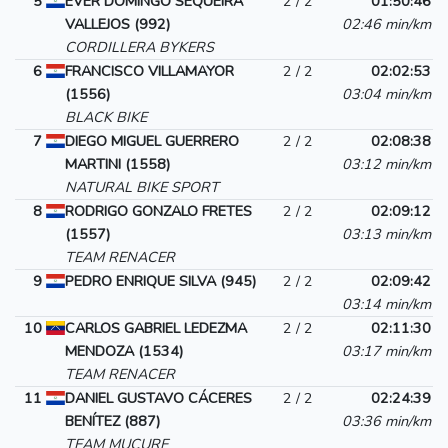
5
EVER DOMINGO SEQUEIRA
2 / 2
01:50:46
VALLEJOS (992)
02:46 min/km
CORDILLERA BYKERS
6
FRANCISCO VILLAMAYOR
2 / 2
02:02:53
(1556)
03:04 min/km
BLACK BIKE
7
DIEGO MIGUEL GUERRERO
2 / 2
02:08:38
MARTINI (1558)
03:12 min/km
NATURAL BIKE SPORT
8
RODRIGO GONZALO FRETES
2 / 2
02:09:12
(1557)
03:13 min/km
TEAM RENACER
9
PEDRO ENRIQUE SILVA (945)
2 / 2
02:09:42
03:14 min/km
10
CARLOS GABRIEL LEDEZMA
2 / 2
02:11:30
MENDOZA (1534)
03:17 min/km
TEAM RENACER
11
DANIEL GUSTAVO CÁCERES
2 / 2
02:24:39
BENÍTEZ (887)
03:36 min/km
TEAM MUCURE