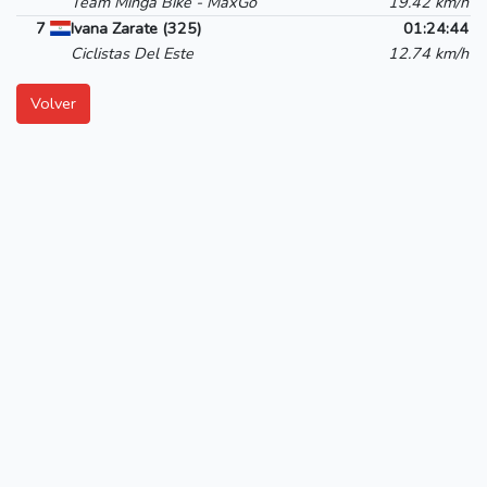
Team Minga Bike - MaxGo
19.42 km/h
7
Ivana Zarate (325)
01:24:44
Ciclistas Del Este
12.74 km/h
Volver