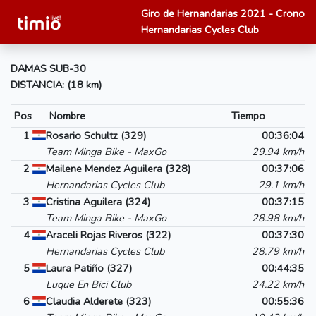
Giro de Hernandarias 2021 - Crono
Hernandarias Cycles Club
DAMAS SUB-30
DISTANCIA: (18 km)
Pos
Nombre
Tiempo
1
Rosario Schultz (329)
00:36:04
Team Minga Bike - MaxGo
29.94 km/h
2
Mailene Mendez Aguilera (328)
00:37:06
Hernandarias Cycles Club
29.1 km/h
3
Cristina Aguilera (324)
00:37:15
Team Minga Bike - MaxGo
28.98 km/h
4
Araceli Rojas Riveros (322)
00:37:30
Hernandarias Cycles Club
28.79 km/h
5
Laura Patiño (327)
00:44:35
Luque En Bici Club
24.22 km/h
6
Claudia Alderete (323)
00:55:36