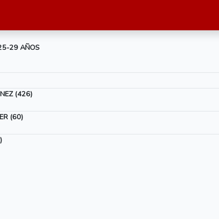
 25-29 AÑOS
NEZ (426)
R (60)
)