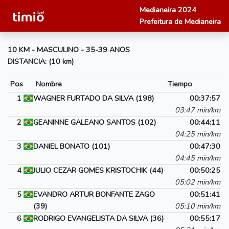
Medianeira 2024
Prefeitura de Medianeira
10 KM - MASCULINO - 35-39 ANOS
DISTANCIA: (10 km)
Pos
Nombre
Tiempo
1
WAGNER FURTADO DA SILVA (198)
00:37:57
03:47 min/km
2
GEANINNE GALEANO SANTOS (102)
00:44:11
04:25 min/km
3
DANIEL BONATO (101)
00:47:30
04:45 min/km
4
JULIO CEZAR GOMES KRISTOCHIK (44)
00:50:25
05:02 min/km
5
EVANDRO ARTUR BONFANTE ZAGO
00:51:41
(39)
05:10 min/km
6
RODRIGO EVANGELISTA DA SILVA (36)
00:55:17