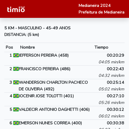
Medianeira 2024
Prefeitura de Medianeira
5 KM - MASCULINO - 45-49 ANOS
DISTANCIA: (5 km)
Pos
Nombre
Tiempo
1
JEFFERSON PEREIRA (458)
00:20:29
04:05 min/km
2
FRANCISCO PEREIRA (486)
00:22:43
04:32 min/km
3
WANDERSON CHARLTON PACHECO
00:25:14
DE OLIVEIRA (492)
05:02 min/km
4
JOCENIR JOSE TOLOTTI (401)
00:27:10
05:26 min/km
5
VALDECIR ANTONIO DAGHETTI (406)
00:30:12
06:02 min/km
6
EMERSON NUNES CORREA (400)
00:30:38