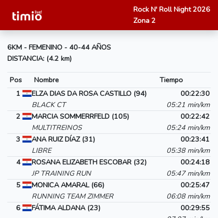
Rock N' Roll Night 2026
Zona 2
6KM - FEMENINO - 40-44 AÑOS
DISTANCIA: (4.2 km)
Pos
Nombre
Tiempo
1
ELZA DIAS DA ROSA CASTILLO (94)
00:22:30
BLACK CT
05:21 min/km
2
MARCIA SOMMERRFELD (105)
00:22:42
MULTITREINOS
05:24 min/km
3
ANA RUIZ DÍAZ (31)
00:23:41
LIBRE
05:38 min/km
4
ROSANA ELIZABETH ESCOBAR (32)
00:24:18
JP TRAINING RUN
05:47 min/km
5
MONICA AMARAL (66)
00:25:47
RUNNING TEAM ZIMMER
06:08 min/km
6
FÁTIMA ALDANA (23)
00:29:55