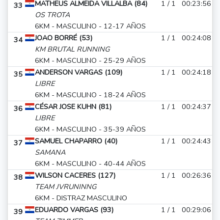
MATHEUS ALMEIDA VILLALBA (84)
1 / 1
00:23:56
33
OS TROTA
6KM - MASCULINO - 12-17 AÑOS
JOAO BORRÉ (53)
1 / 1
00:24:08
34
KM BRUTAL RUNNING
6KM - MASCULINO - 25-29 AÑOS
ANDERSON VARGAS (109)
1 / 1
00:24:18
35
LIBRE
6KM - MASCULINO - 18-24 AÑOS
CÉSAR JOSE KUHN (81)
1 / 1
00:24:37
36
LIBRE
6KM - MASCULINO - 35-39 AÑOS
SAMUEL CHAPARRO (40)
1 / 1
00:24:43
37
SAMANA
6KM - MASCULINO - 40-44 AÑOS
WILSON CACERES (127)
1 / 1
00:26:36
38
TEAM JVRUNINNG
6KM - DISTRAZ MASCULINO
EDUARDO VARGAS (93)
1 / 1
00:29:06
39