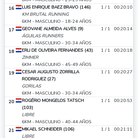
LUIS ENRIQUE BAEZ BRAVO (146)
1 / 1
00:20:10
16
KM BRUTAL RUNNING
6KM - MASCULINO - 18-24 AÑOS
GEOVANE ALMEIDA ALVES (9)
1 / 1
00:20:14
17
ÁGUILAS RUNNERS
6KM - MASCULINO - 30-34 AÑOS
ERLI DE OLIVEIRA FERNANDES (43)
1 / 1
00:20:18
18
ZIMMER
6KM - MASCULINO - 45-49 AÑOS
CESAR AUGUSTO ZORRILLA
1 / 1
00:20:27
19
RODRIGUEZ (27)
GORILAS
6KM - MASCULINO - 30-34 AÑOS
ROGÉRIO MONGELOS TATSCH
1 / 1
00:20:53
20
(103)
LIBRE
6KM - MASCULINO - 40-44 AÑOS
MIKAEL SCHNEIDER (106)
1 / 1
00:21:11
21
LIBRE