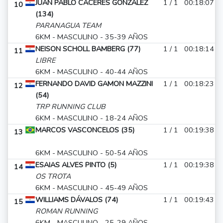
JUAN PABLO CÁCERES GONZÁLEZ
1 / 1
00:18:07
10
(134)
PARANAGUA TEAM
6KM - MASCULINO - 35-39 AÑOS
NEISON SCHOLL BAMBERG (77)
1 / 1
00:18:14
11
LIBRE
6KM - MASCULINO - 40-44 AÑOS
FERNANDO DAVID GAMON MAZZINI
1 / 1
00:18:23
12
(54)
TRP RUNNING CLUB
6KM - MASCULINO - 18-24 AÑOS
MARCOS VASCONCELOS (35)
1 / 1
00:19:38
13
6KM - MASCULINO - 50-54 AÑOS
ESAIAS ALVES PINTO (5)
1 / 1
00:19:38
14
OS TROTA
6KM - MASCULINO - 45-49 AÑOS
WILLIAMS DÁVALOS (74)
1 / 1
00:19:43
15
ROMAN RUNNING
6KM - MASCULINO - 25-29 AÑOS