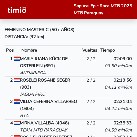
Sapucai Epic Race MTB 2025
MTB Paraguay
FEMENINO MASTER C (50+ AÑOS)
DISTANCIA: (32 km)
Pos
Nombre
Vueltas
Tiempo
1
MARIA JUANA KÜCK DE
2 / 2
02:03:00
OSTERLEIN (691)
03:50 min/km
ANDARIEGA
2
ROSELEI ROSANE SEGER
2 / 2
02:13:56
(983)
04:11 min/km
JAGUA PIRU
3
VILDA CEFERINA VILLARREO
2 / 2
02:21:04
(1604)
04:24 min/km
BTA
4
MIRNA VILLALBA (4046)
2 / 2
02:39:33
TEAM MTB PARAGUAY
04:59 min/km