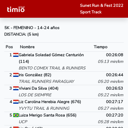
Sunet Run & Fest 2022
Sport Track
5K - FEMENINO - 14-24 años
DISTANCIA: (5 km)
Pos
Nombre
Tiempo
1
Gabriela Soledad Gómez Centurión
00:26:08
(114)
05:13 min/km
BENTO COMEX TRAIL & RUNNERS
2
Iris González (82)
00:26:44
TRAIL RUNNERS PARAGUAY
05:20 min/km
3
Viviani Da Silva (404)
00:26:53
LOS DE SIEMPRE
05:22 min/km
4
Liz Carolina Herebia Alegre (676)
00:27:17
YVYTU TRAIL & RUNNING
05:27 min/km
5
Luiza Merigo Santa Rosa (656)
00:27:20
UCP
05:28 min/km